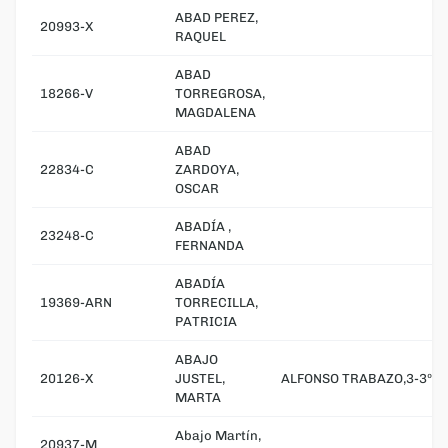
ABAD PEREZ,
20993-X
RAQUEL
ABAD
18266-V
TORREGROSA,
MAGDALENA
ABAD
22834-C
ZARDOYA,
OSCAR
ABADÍA ,
23248-C
FERNANDA
ABADÍA
19369-ARN
TORRECILLA,
PATRICIA
ABAJO
20126-X
JUSTEL,
ALFONSO TRABAZO,3-3ºA
MARTA
Abajo Martín,
20937-M