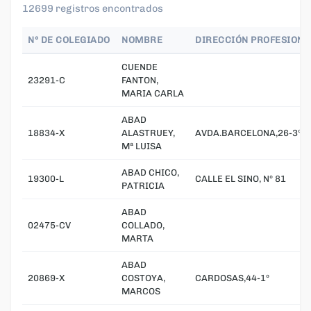
12699 registros encontrados
Nº DE COLEGIADO
NOMBRE
DIRECCIÓN PROFESIONA
CUENDE
23291-C
FANTON,
MARIA CARLA
ABAD
18834-X
ALASTRUEY,
AVDA.BARCELONA,26-3ºC
Mª LUISA
ABAD CHICO,
19300-L
CALLE EL SINO, Nº 81
PATRICIA
ABAD
02475-CV
COLLADO,
MARTA
ABAD
20869-X
COSTOYA,
CARDOSAS,44-1º
MARCOS